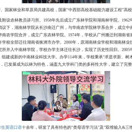
、国家林业和草原局共建高校，国家“中西部高校基础能力建设工程”高校
及附设农林教员讲习所。1958年先后成立广东林学院和湖南林学院。1962
倡议下，湖南林学院从长沙南迁广州，与华南农学院林学系合并，成立中
华南农学院合并，成立广东农林学院。1974年，学校从广州搬迁到湖南省
3年学校全部迁往湖南省株洲市办学。2000年，原湖南林业学校和湖南林
研究所并入中南林学院，学校办学主体迁往长沙，实现了历史性回归。200
，组建成新的中南林业科技大学。办学114年来，学校秉承“求是求新、树
，已发展成为以林为特色，涵盖九大学科门类的多科性大学，建立了完整
学生英语口语
十余年，研发了具有特色的“类母语学习法”及“双维输入&三