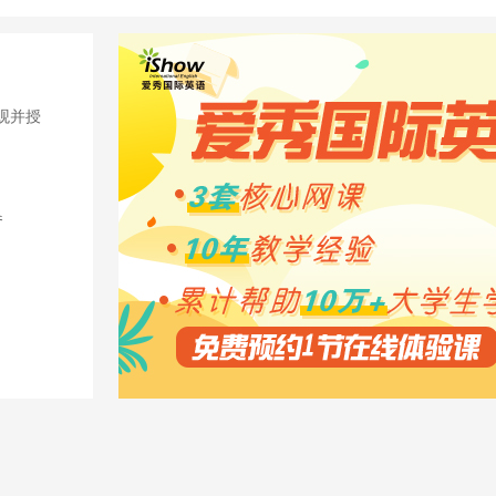
观并授
参