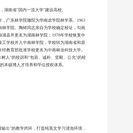
，湖南省“国内一流大学”建设高校。
年，广东林学院撤院为华南农学院林学系。1963
南林学院。陶铸同志亲自为学校确定校址，勾画
溆浦县并更名为湖南林学院；1978年学校恢复中
业技工学校并入中南林学院，学校转为湖南省和原
5年经教育部批准学校更名为中南林业科技大学。
木树人”的校训和“包容、诚朴、坚毅、公允”的校
的本硕博人才培养和学位授权体系。
维输出”的教学闭环，打造纯英文学习浸泡环境，