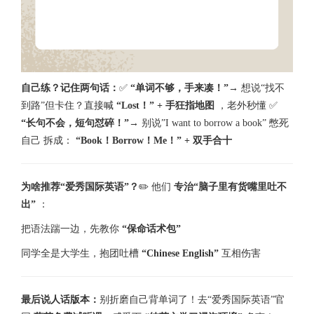
自己练？记住两句话：
✅
“单词不够，手来凑！”
→ 想说“找不
到路”但卡住？直接喊
“Lost！” + 手狂指地图
，老外秒懂 ✅
“长句不会，短句怼碎！”
→ 别说”I want to borrow a book” 憋死
自己 拆成：
“Book！Borrow！Me！” + 双手合十
为啥推荐“爱秀国际英语”？
✏️ 他们
专治“脑子里有货嘴里吐不
出”
：
把语法踹一边，先教你
“保命话术包”
同学全是大学生，抱团吐槽
“Chinese English”
互相伤害
最后说人话版本：
别折磨自己背单词了！去“爱秀国际英语”官