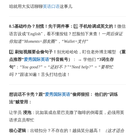
咱就用大实话聊聊
英语口语
这事儿
0.5基础咋办？别慌！先干两件事：
1️⃣
手机给调成英文的！
微信
语言设成“English”，看不懂按钮？怼脸拍下来查！
一周后保证
你知道“Moments=朋友圈”，“Wallet=支付”
2️⃣
刷短视频要会偷句子！
别光哈哈哈，盯住老外博主嘴型
（重
点推荐“
爱秀国际英语
”抖音账号）
： → 学他们
“3词生存
句”
：
“You good?” = “还好不？”
“Need help?” = “要帮忙
吗？”
跟读30遍！舌头打结也读！
想说话不卡壳？跟“
爱秀国际英语
”偷师狠招：
他们的“训练
法”贼管用：
让学员
浸泡
：比如装成在星巴克撒了咖啡的倒霉蛋，必须用英
语求店员帮忙
核心逻辑
：出错扣分？不存在的！越搞笑分越高！
（这才适合