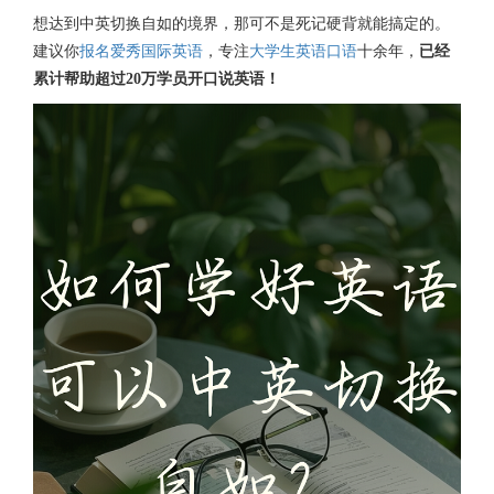
想达到中英切换自如的境界，那可不是死记硬背就能搞定的。
建议你
报名
爱秀国际英语
，专注
大学生英语口语
十余年，
已经
累计帮助超过20万学员开口说英语！