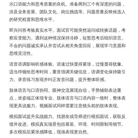
示口语能力和思考质量的良机。准备两到三个有深度的问题，
涉及业务发展、团队文化、岗位挑战等。问题质量反映候选人
的研究程度和思维水平。
即兴问答考验真实水平。面试官可能突然追问或转换话题，考
察应变能力。遇到这种情况保持冷静，短暂思考后组织语言。
不会的问题诚实承认并尝试从相关角度回应，展现学习意愿和
思维灵活性。
语音语调影响听感体验。语速过快显得紧张，过慢显得犹豫。
适当停顿给思考时间，重音强调关键信息，语调变化保持吸引
力。录音练习发现并纠正发音问题，提升整体听感。
肢体语言与口语协同。眼神交流展现自信，手势辅助表达重
点，坐姿端正体现专业。肢体语言与口语内容一致时，整体表
现更具说服力。视频面试同样需要注意镜头前的肢体表现。
模拟面试提升实战能力。找朋友或导师进行模拟面试，获取反
馈并改进。模拟真实场景包括着装、环境、时间限制等细节。
多次模拟后紧张感降低，现场表现更自然。