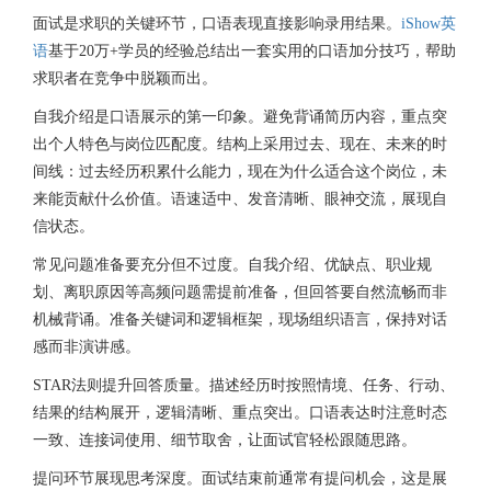
面试是求职的关键环节，口语表现直接影响录用结果。
iShow英
语
基于20万+学员的经验总结出一套实用的口语加分技巧，帮助
求职者在竞争中脱颖而出。
自我介绍是口语展示的第一印象。避免背诵简历内容，重点突
出个人特色与岗位匹配度。结构上采用过去、现在、未来的时
间线：过去经历积累什么能力，现在为什么适合这个岗位，未
来能贡献什么价值。语速适中、发音清晰、眼神交流，展现自
信状态。
常见问题准备要充分但不过度。自我介绍、优缺点、职业规
划、离职原因等高频问题需提前准备，但回答要自然流畅而非
机械背诵。准备关键词和逻辑框架，现场组织语言，保持对话
感而非演讲感。
STAR法则提升回答质量。描述经历时按照情境、任务、行动、
结果的结构展开，逻辑清晰、重点突出。口语表达时注意时态
一致、连接词使用、细节取舍，让面试官轻松跟随思路。
提问环节展现思考深度。面试结束前通常有提问机会，这是展